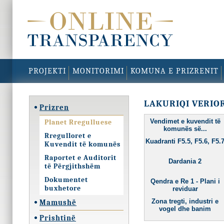
PROJEKTI
MONITORIMI
KOMUNA E PRIZRENIT
LAKURIQI VERIO
Prizren
Vendimet e kuvendit të
Planet Rregulluese
komunës së...
Rregulloret e
Kuadranti F5.5, F5.6, F5.
Kuvendit të komunës
Raportet e Auditorit
Dardania 2
të Përgjithshëm
Dokumentet
Qendra e Re 1 - Plani i
buxhetore
reviduar
Zona tregti, industri e
Mamushë
vogel dhe banim
Prishtinë