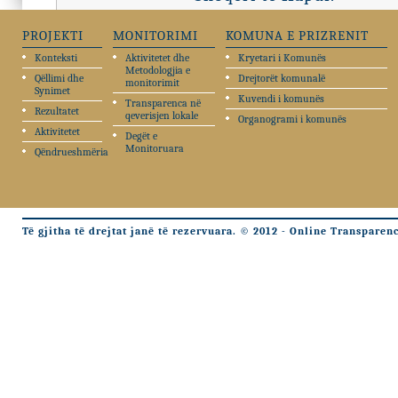
PROJEKTI
MONITORIMI
KOMUNA E PRIZRENIT
Konteksti
Aktivitetet dhe
Kryetari i Komunës
Metodologjia e
Qëllimi dhe
Drejtorët komunalë
monitorimit
Synimet
Kuvendi i komunës
Transparenca në
Rezultatet
qeverisjen lokale
Organogrami i komunës
Aktivitetet
Degët e
Monitoruara
Qëndrueshmëria
Të gjitha të drejtat janë të rezervuara. © 2012 - Online Transparen