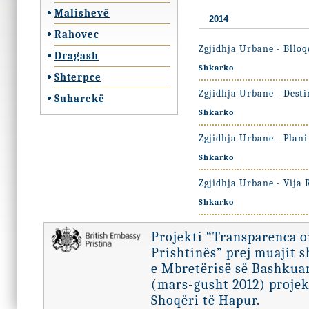
Malishevë
2014
Rahovec
Zgjidhja Urbane - Bllo
Dragash
Shkarko
Shterpce
Zgjidhja Urbane - Desti
Suharekë
Shkarko
Zgjidhja Urbane - Plani
Shkarko
Zgjidhja Urbane - Vija 
Shkarko
Projekti “Transparenca 
Prishtinës” prej muajit 
e Mbretërisë së Bashkuar
(mars-gusht 2012) projek
Shoqëri të Hapur.