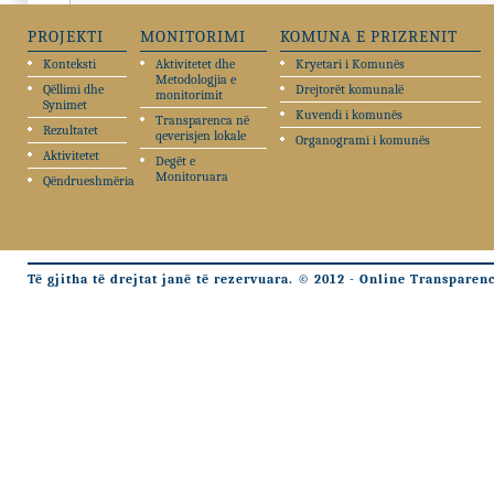
PROJEKTI
MONITORIMI
KOMUNA E PRIZRENIT
Konteksti
Aktivitetet dhe
Kryetari i Komunës
Metodologjia e
Qëllimi dhe
Drejtorët komunalë
monitorimit
Synimet
Kuvendi i komunës
Transparenca në
Rezultatet
qeverisjen lokale
Organogrami i komunës
Aktivitetet
Degët e
Monitoruara
Qëndrueshmëria
Të gjitha të drejtat janë të rezervuara. © 2012 - Online Transparen