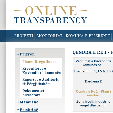
PROJEKTI
MONITORIMI
KOMUNA E PRIZRENIT
QENDRA E RE 1 - 
Prizren
Vendimet e kuvendit të
Planet Rregulluese
komunës së...
Rregulloret e
Kuadranti F5.5, F5.6, F5.
Kuvendit të komunës
Raportet e Auditorit
Dardania 2
të Përgjithshëm
Dokumentet
Qendra e Re 1 - Plani i
buxhetore
reviduar
Zona tregti, industri e
Mamushë
vogel dhe banim
Prishtinë