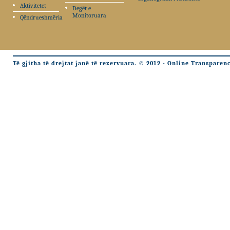
Aktivitetet
Degët e
Monitoruara
Qëndrueshmëria
Të gjitha të drejtat janë të rezervuara. © 2012 - Online Transparen