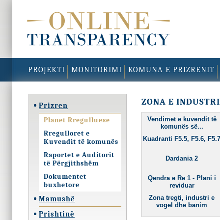
PROJEKTI
MONITORIMI
KOMUNA E PRIZRENIT
ZONA E INDUSTRI
Prizren
Vendimet e kuvendit të
Planet Rregulluese
komunës së...
Rregulloret e
Kuadranti F5.5, F5.6, F5.
Kuvendit të komunës
Raportet e Auditorit
Dardania 2
të Përgjithshëm
Dokumentet
Qendra e Re 1 - Plani i
buxhetore
reviduar
Zona tregti, industri e
Mamushë
vogel dhe banim
Prishtinë