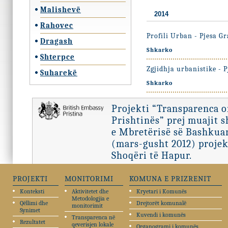
Malishevë
2014
Rahovec
Profili Urban - Pjesa Gr
Dragash
Shkarko
Shterpce
Zgjidhja urbanistike - P
Suharekë
Shkarko
Projekti “Transparenca 
Prishtinës” prej muajit 
e Mbretërisë së Bashkuar
(mars-gusht 2012) projek
Shoqëri të Hapur.
PROJEKTI
MONITORIMI
KOMUNA E PRIZRENIT
Konteksti
Aktivitetet dhe
Kryetari i Komunës
Metodologjia e
Qëllimi dhe
Drejtorët komunalë
monitorimit
Synimet
Kuvendi i komunës
Transparenca në
Rezultatet
qeverisjen lokale
Organogrami i komunës