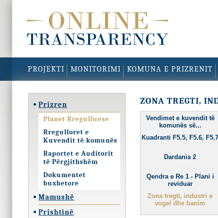
PROJEKTI
MONITORIMI
KOMUNA E PRIZRENIT
ZONA TREGTI, IN
Prizren
Vendimet e kuvendit të
Planet Rregulluese
komunës së...
Rregulloret e
Kuadranti F5.5, F5.6, F5.
Kuvendit të komunës
Raportet e Auditorit
Dardania 2
të Përgjithshëm
Dokumentet
Qendra e Re 1 - Plani i
buxhetore
reviduar
Zona tregti, industri e
Mamushë
vogel dhe banim
Prishtinë