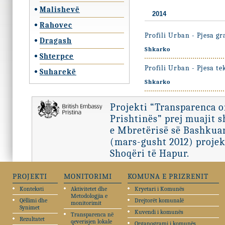
Malishevë
2014
Rahovec
Profili Urban - Pjesa gr
Dragash
Shkarko
Shterpce
Profili Urban - Pjesa te
Suharekë
Shkarko
Projekti “Transparenca 
Prishtinës” prej muajit 
e Mbretërisë së Bashkuar
(mars-gusht 2012) projek
Shoqëri të Hapur.
PROJEKTI
MONITORIMI
KOMUNA E PRIZRENIT
Konteksti
Aktivitetet dhe
Kryetari i Komunës
Metodologjia e
Qëllimi dhe
Drejtorët komunalë
monitorimit
Synimet
Kuvendi i komunës
Transparenca në
Rezultatet
qeverisjen lokale
Organogrami i komunës