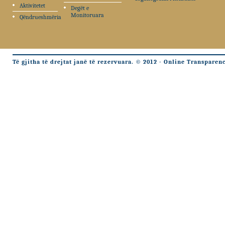
Aktivitetet
Degët e
Monitoruara
Qëndrueshmëria
Të gjitha të drejtat janë të rezervuara. © 2012 - Online Transparen