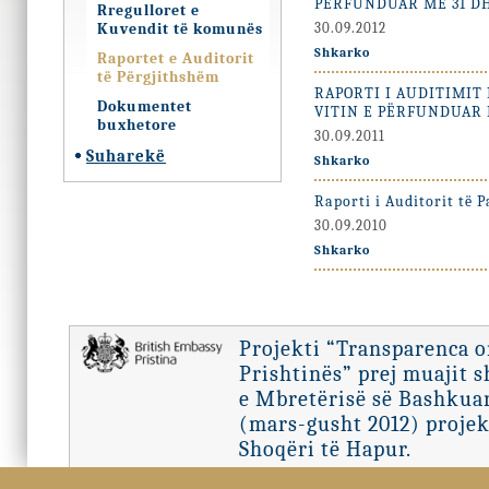
PËRFUNDUAR MË 31 DH
Rregulloret e
Kuvendit të komunës
30.09.2012
Shkarko
Raportet e Auditorit
të Përgjithshëm
RAPORTI I AUDITIMIT
Dokumentet
VITIN E PËRFUNDUAR M
buxhetore
30.09.2011
Suharekë
Shkarko
Raporti i Auditorit të 
30.09.2010
Shkarko
Projekti “Transparenca 
Prishtinës” prej muajit 
e Mbretërisë së Bashkuar
(mars-gusht 2012) projek
Shoqëri të Hapur.