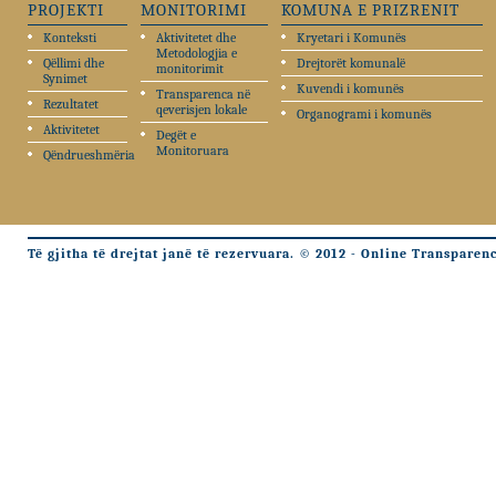
PROJEKTI
MONITORIMI
KOMUNA E PRIZRENIT
Konteksti
Aktivitetet dhe
Kryetari i Komunës
Metodologjia e
Qëllimi dhe
Drejtorët komunalë
monitorimit
Synimet
Kuvendi i komunës
Transparenca në
Rezultatet
qeverisjen lokale
Organogrami i komunës
Aktivitetet
Degët e
Monitoruara
Qëndrueshmëria
Të gjitha të drejtat janë të rezervuara. © 2012 - Online Transparen