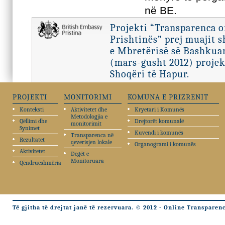
në BE.
Projekti “Transparenca 
Prishtinës” prej muajit 
e Mbretërisë së Bashkuar
(mars-gusht 2012) projek
Shoqëri të Hapur.
PROJEKTI
MONITORIMI
KOMUNA E PRIZRENIT
Konteksti
Aktivitetet dhe
Kryetari i Komunës
Metodologjia e
Qëllimi dhe
Drejtorët komunalë
monitorimit
Synimet
Kuvendi i komunës
Transparenca në
Rezultatet
qeverisjen lokale
Organogrami i komunës
Aktivitetet
Degët e
Monitoruara
Qëndrueshmëria
Të gjitha të drejtat janë të rezervuara. © 2012 - Online Transparen