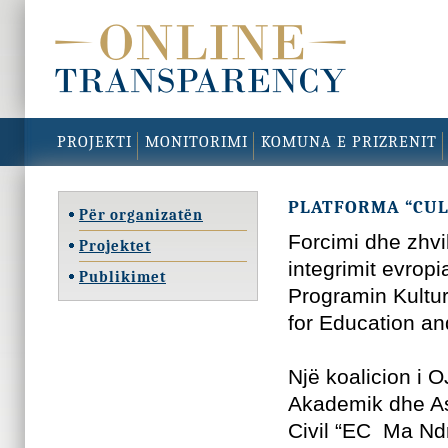
PROJEKTI
MONITORIMI
KOMUNA E PRIZRENIT
PLATFORMA “CULT
Për organizatën
Forcimi dhe zhvil
Projektet
integrimit evrop
Publikimet
Programin Kultu
for Education an
Një koalicion i O
Akademik dhe As
Civil “EC Ma Ndr