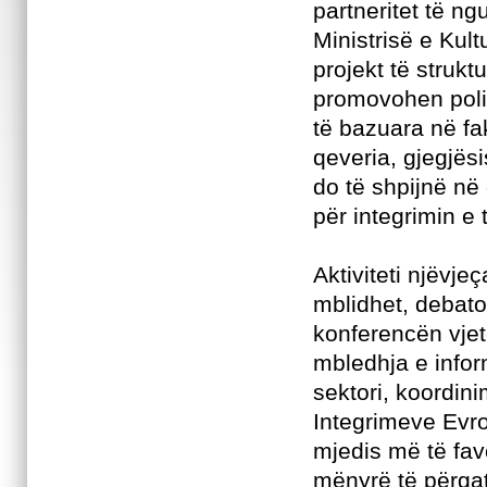
partneritet të n
Ministrisë e Kult
projekt të struk
promovohen politi
të bazuara në fa
qeveria, gjegjës
do të shpijnë në 
për integrimin e 
Aktiviteti njëvje
mblidhet, debato
konferencën vjet
mbledhja e infor
sektori, koordi
Integrimeve Evro
mjedis më të fav
mënyrë të përgat