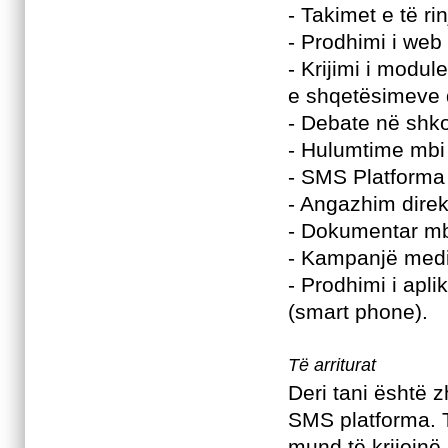
- Takimet e të r
- Prodhimi i web p
- Krijimi i modu
e shqetësimeve d
- Debate në shko
- Hulumtime mbi 
- SMS Platforma
- Angazhim direkt
- Dokumentar mbi
- Kampanjë medi
- Prodhimi i apl
(smart phone).
Të arriturat
Deri tani është 
SMS platforma. Tr
mund të krijojnë 