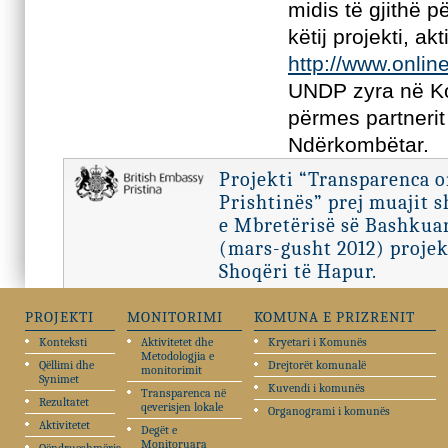
midis të gjithë p
këtij projekti, a
http://www.onlin
UNDP zyra në Ko
përmes partneri
Ndërkombëtar.
Projekti “Transparenca 
Prishtinës” prej muajit 
e Mbretërisë së Bashkuar
(mars-gusht 2012) projek
Shoqëri të Hapur.
PROJEKTI
MONITORIMI
KOMUNA E PRIZRENIT
Konteksti
Aktivitetet dhe
Kryetari i Komunës
Metodologjia e
Qëllimi dhe
Drejtorët komunalë
monitorimit
Synimet
Kuvendi i komunës
Transparenca në
Rezultatet
qeverisjen lokale
Organogrami i komunës
Aktivitetet
Degët e
Monitoruara