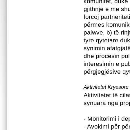
komunitet, duke 
gjithnjë e më shu
forcoj partnerite
përmes komunikim
palwve, b) të rin
tyre qytetare du
synimin afatgjat
dhe procesin poli
interesimin e pub
përgjegjësive qy
Aktivitetet Kryesore
Aktivitetet të c
synuara nga proj
- Monitorimi i de
- Avokimi për për