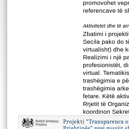
promovohet vepri
referencave të s
Aktivitetet dhe të arr
Zbatimi i projekt
Secila pako do t
virtualisht) dhe 
Realizimi i një p
profesionistët, 
virtual. Tematiki
trashëgimia e për
trashëgimia arke
fetare. Këtë akt
Rrjetit të Organi
koordinon Sekret
Projekti “Transparenca 
Prishtinës” prej muajit 