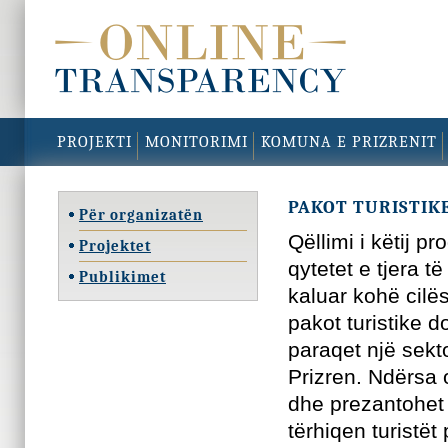
PROJEKTI
MONITORIMI
KOMUNA E PRIZRENIT
PAKOT TURISTIK
Për organizatën
Qëllimi i këtij p
Projektet
qytetet e tjera 
Publikimet
kaluar kohë cilë
pakot turistike 
paraqet një sekto
Prizren. Ndërsa o
dhe prezantohet p
tërhiqen turistët