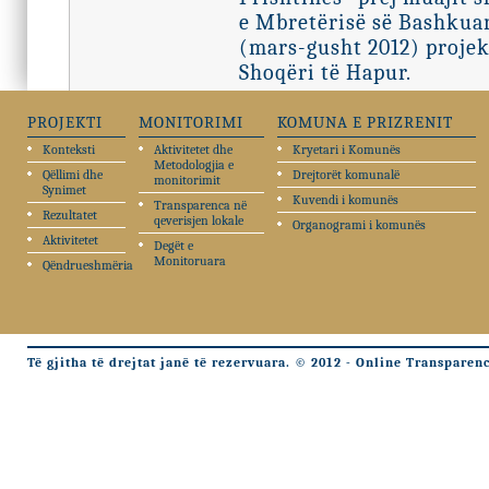
e Mbretërisë së Bashkuar
(mars-gusht 2012) projek
Shoqëri të Hapur.
PROJEKTI
MONITORIMI
KOMUNA E PRIZRENIT
Konteksti
Aktivitetet dhe
Kryetari i Komunës
Metodologjia e
Qëllimi dhe
Drejtorët komunalë
monitorimit
Synimet
Kuvendi i komunës
Transparenca në
Rezultatet
qeverisjen lokale
Organogrami i komunës
Aktivitetet
Degët e
Monitoruara
Qëndrueshmëria
Të gjitha të drejtat janë të rezervuara. © 2012 - Online Transparen