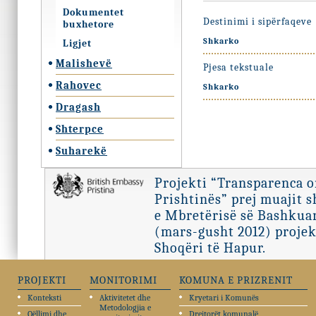
Dokumentet
Destinimi i sipërfaqeve
buxhetore
Shkarko
Ligjet
Malishevë
Pjesa tekstuale
Rahovec
Shkarko
Dragash
Shterpce
Suharekë
Projekti “Transparenca 
Prishtinës” prej muajit 
e Mbretërisë së Bashkuar
(mars-gusht 2012) projek
Shoqëri të Hapur.
PROJEKTI
MONITORIMI
KOMUNA E PRIZRENIT
Konteksti
Aktivitetet dhe
Kryetari i Komunës
Metodologjia e
Qëllimi dhe
Drejtorët komunalë