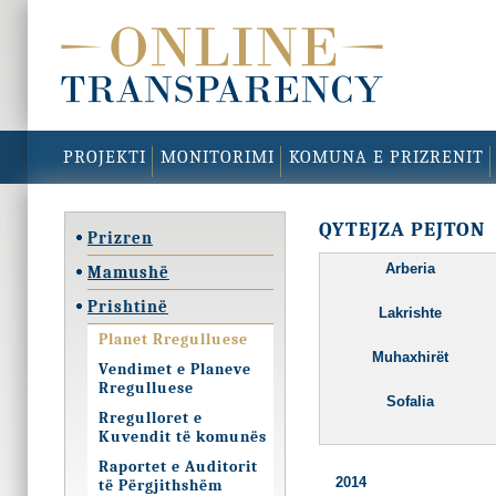
PROJEKTI
MONITORIMI
KOMUNA E PRIZRENIT
QYTEJZA PEJTON
Prizren
Arberia
Mamushë
Prishtinë
Lakrishte
Planet Rregulluese
Muhaxhirët
Vendimet e Planeve
Rregulluese
Sofalia
Rregulloret e
Kuvendit të komunës
Raportet e Auditorit
2014
të Përgjithshëm