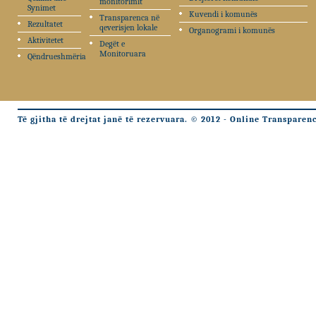
monitorimit
Synimet
Kuvendi i komunës
Transparenca në
Rezultatet
qeverisjen lokale
Organogrami i komunës
Aktivitetet
Degët e
Monitoruara
Qëndrueshmëria
Të gjitha të drejtat janë të rezervuara. © 2012 - Online Transparen