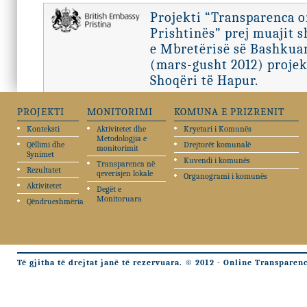
Projekti “Transparenca 
Prishtinës” prej muajit 
e Mbretërisë së Bashkuar
(mars-gusht 2012) projek
Shoqëri të Hapur.
PROJEKTI
MONITORIMI
KOMUNA E PRIZRENIT
Konteksti
Aktivitetet dhe
Kryetari i Komunës
Metodologjia e
Qëllimi dhe
Drejtorët komunalë
monitorimit
Synimet
Kuvendi i komunës
Transparenca në
Rezultatet
qeverisjen lokale
Organogrami i komunës
Aktivitetet
Degët e
Monitoruara
Qëndrueshmëria
Të gjitha të drejtat janë të rezervuara. © 2012 - Online Transparen