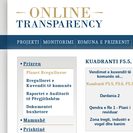
PROJEKTI
MONITORIMI
KOMUNA E PRIZRENIT
KUADRANTI F5.5, F
Prizren
Vendimet e kuvendit të
Planet Rregulluese
komunës së...
Rregulloret e
Kuadranti F5.5, F5.6, F5.
Kuvendit të komunës
Raportet e Auditorit
Dardania 2
të Përgjithshëm
Dokumentet
Qendra e Re 1 - Plani i
buxhetore
reviduar
Zona tregti, industri e
Mamushë
vogel dhe banim
Prishtinë