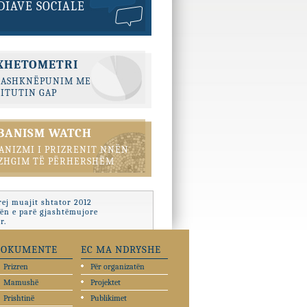
IAVE SOCIALE
XHETOMETRI
BASHKNËPUNIM ME
TITUTIN GAP
BANISM WATCH
ANIZMI I PRIZRENIT NNËN
ZHGIM TË PËRHERSHËM
ej muajit shtator 2012
zën e parë gjashtëmujore
r.
DOKUMENTE
EC MA NDRYSHE
Prizren
Për organizatën
Mamushë
Projektet
Prishtinë
Publikimet