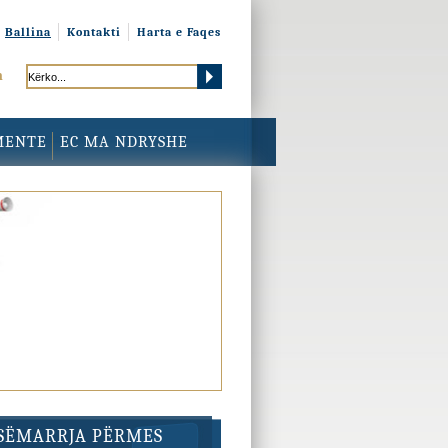
Ballina
Kontakti
Harta e Faqes
h
MENTE
EC MA NDRYSHE
ESËMARRJA PËRMES