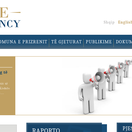
Shqip
Englis
OMUNA E PRIZRENIT
TË GJETURAT
PUBLIKIME
DOKU
g të
it të
Kishës
...
PJ
RAPORTO