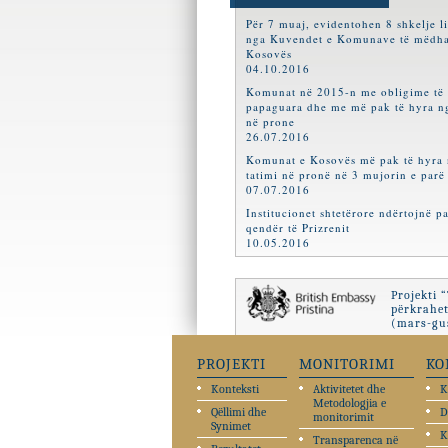
Për 7 muaj, evidentohen 8 shkelje l
nga Kuvendet e Komunave të mëdha
Kosovës
04.10.2016
Komunat në 2015-n me obligime të
papaguara dhe me më pak të hyra ng
në prone
26.07.2016
Komunat e Kosovës më pak të hyra
tatimi në pronë në 3 mujorin e parë
07.07.2016
Institucionet shtetërore ndërtojnë pa
qendër të Prizrenit
10.05.2016
Projekti 
përkrahet
(mars-gus
PROJEKTI
MONITORIMI
KO
Konteksti
Aktivitetet dhe
K
Metodologjia e
Qëllimi dhe
D
monitorimit
Synimet
K
Transparenca në