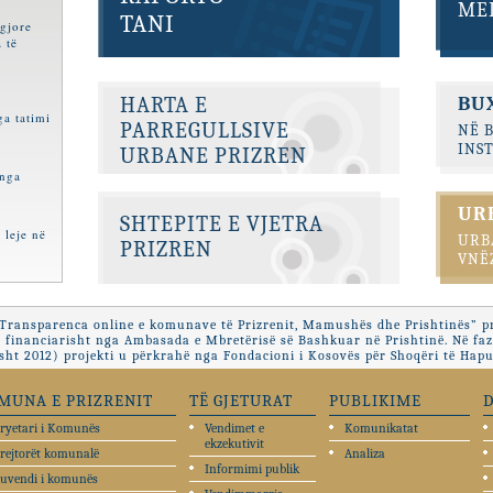
MED
TANI
igjore
 të
HARTA E
BU
a tatimi
PARREGULLSIVE
NË 
INS
URBANE PRIZREN
 nga
UR
SHTEPITE E VJETRA
 leje në
URB
PRIZREN
VNË
“Transparenca online e komunave të Prizrenit, Mamushës dhe Prishtinës” pr
 financiarisht nga Ambasada e Mbretërisë së Bashkuar në Prishtinë. Në fa
ht 2012) projekti u përkrahë nga Fondacioni i Kosovës për Shoqëri të Hapu
MUNA E PRIZRENIT
TË GJETURAT
PUBLIKIME
ryetari i Komunës
Vendimet e
Komunikatat
ekzekutivit
rejtorët komunalë
Analiza
Informimi publik
uvendi i komunës