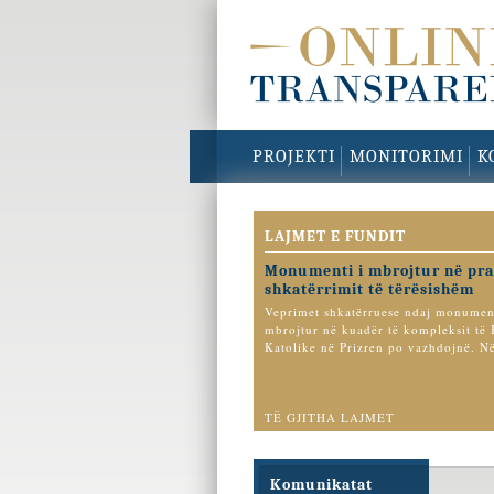
PROJEKTI
MONITORIMI
K
LAJMET E FUNDIT
Monumenti i mbrojtur në pra
shkatërrimit të tërësishëm
Veprimet shkatërruese ndaj monument
mbrojtur në kuadër të kompleksit të 
Katolike në Prizren po vazhdojnë. Në
TË GJITHA LAJMET
Komunikatat