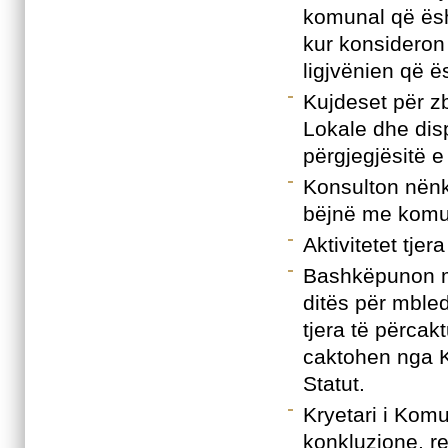
komunal që ësht
kur konsideron
ligjvënien që ë
Kujdeset për zb
Lokale dhe disp
përgjegjësitë 
Konsulton nënk
bëjnë me komun
Aktivitetet tje
Bashkëpunon me
ditës për mbled
tjera të përcak
caktohen nga K
Statut.
Kryetari i Kom
konkluzione, re