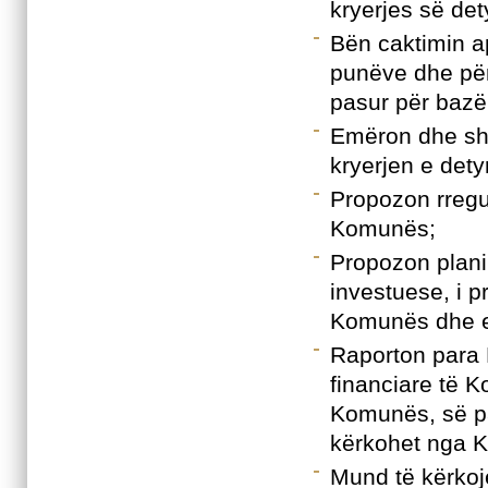
kryerjes së dety
Bën caktimin 
punëve dhe për
pasur për bazë 
Emëron dhe shka
kryerjen e dety
Propozon rregul
Komunës;
Propozon plani
investuese, i p
Komunës dhe e 
Raporton para 
financiare të 
Komunës, së pa
kërkohet nga 
Mund të kërkoj