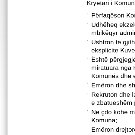
Kryetari i Komunë
Përfaqëson Ko
Udhëheq ekzeku
mbikëqyr admin
Ushtron të gjit
eksplicite Kuve
Është përgjegj
miratuara nga 
Komunës dhe e
Emëron dhe sh
Rekruton dhe l
e zbatueshëm p
Në çdo kohë mun
Komuna;
Emëron drejtor