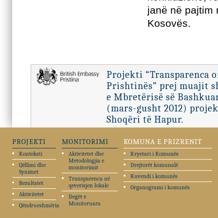
janë në pajtim 
Kosovës.
Projekti “Transparenca 
Prishtinës” prej muajit 
e Mbretërisë së Bashkuar
(mars-gusht 2012) projek
Shoqëri të Hapur.
PROJEKTI
MONITORIMI
KOMUNA E PRIZRENIT
Konteksti
Aktivitetet dhe
Kryetari i Komunës
Metodologjia e
Qëllimi dhe
Drejtorët komunalë
monitorimit
Synimet
Kuvendi i komunës
Transparenca në
Rezultatet
qeverisjen lokale
Organogrami i komunës
Aktivitetet
Degët e
Monitoruara
Qëndrueshmëria