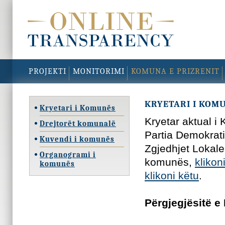
PROJEKTI
MONITORIMI
KOMUNA E PRIZRENIT
KRYETARI I KOM
Kryetari i Komunës
Kryetar aktual 
Drejtorët komunalë
Partia Demokrati
Kuvendi i komunës
Zgjedhjet Lokale 
Organogrami i
komunës,
klikon
komunës
klikoni këtu
.
Përgjegjësitë e 