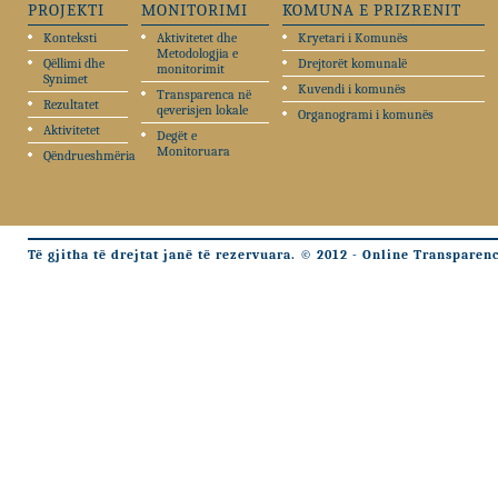
PROJEKTI
MONITORIMI
KOMUNA E PRIZRENIT
Konteksti
Aktivitetet dhe
Kryetari i Komunës
Metodologjia e
Qëllimi dhe
Drejtorët komunalë
monitorimit
Synimet
Kuvendi i komunës
Transparenca në
Rezultatet
qeverisjen lokale
Organogrami i komunës
Aktivitetet
Degët e
Monitoruara
Qëndrueshmëria
Të gjitha të drejtat janë të rezervuara. © 2012 - Online Transparen