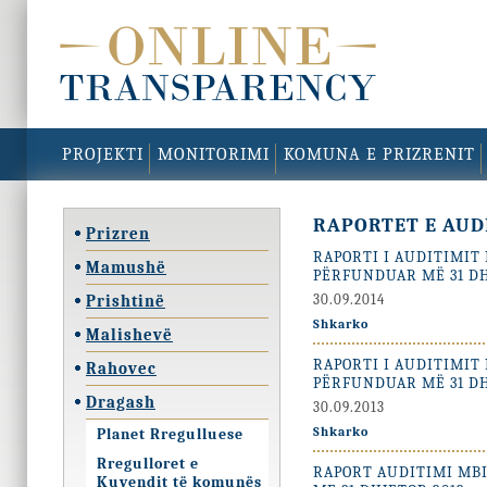
PROJEKTI
MONITORIMI
KOMUNA E PRIZRENIT
RAPORTET E AUD
Prizren
RAPORTI I AUDITIMIT
Mamushë
PËRFUNDUAR MË 31 DH
Prishtinë
30.09.2014
Shkarko
Malishevë
RAPORTI I AUDITIMIT
Rahovec
PËRFUNDUAR MË 31 DH
Dragash
30.09.2013
Shkarko
Planet Rregulluese
Rregulloret e
RAPORT AUDITIMI MBI
Kuvendit të komunës