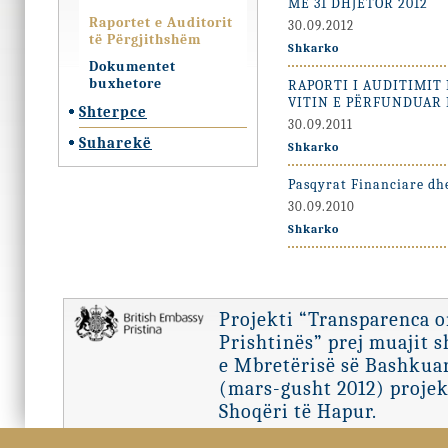
ME 31 DHJETOR 2012
Raportet e Auditorit
30.09.2012
të Përgjithshëm
Shkarko
Dokumentet
buxhetore
RAPORTI I AUDITIMIT
VITIN E PËRFUNDUAR M
Shterpce
30.09.2011
Suharekë
Shkarko
Pasqyrat Financiare dhe
30.09.2010
Shkarko
Projekti “Transparenca 
Prishtinës” prej muajit 
e Mbretërisë së Bashkuar
(mars-gusht 2012) projek
Shoqëri të Hapur.