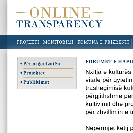
PROJEKTI
MONITORIMI
KOMUNA E PRIZRENIT
FORUMET E HAPU
Për organizatën
Nxitja e kulturë
Projektet
vitale për qyteti
Publikimet
trashëgimisë kult
përgjithshme pë
kultivimit dhe pr
për zhvillimin e t
Nëpërmjet këtij 