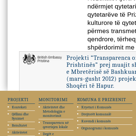
ndërmjet qytetari
qytetarëve të Pri
kulturore të qytet
përmes transmeti
qendrore, tërheq
shpërdorimit me 
Projekti “Transparenca 
Prishtinës” prej muajit 
e Mbretërisë së Bashkuar
(mars-gusht 2012) projek
Shoqëri të Hapur.
PROJEKTI
MONITORIMI
KOMUNA E PRIZRENIT
Konteksti
Aktivitetet dhe
Kryetari i Komunës
Metodologjia e
Qëllimi dhe
Drejtorët komunalë
monitorimit
Synimet
Kuvendi i komunës
Transparenca në
Rezultatet
qeverisjen lokale
Organogrami i komunës
Aktivitetet
Degët e