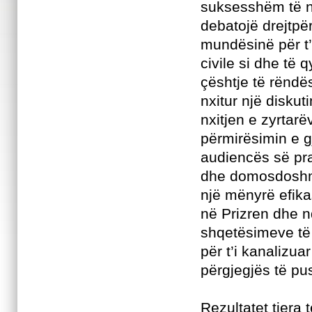
suksesshëm të nj
debatojë drejtpë
mundësinë për t’
civile si dhe të 
çështje të rëndë
nxitur një disku
nxitjen e zyrtar
përmirësimin e 
audiencës së pr
dhe domosdoshmër
një mënyrë efika
në Prizren dhe n
shqetësimeve të
për t’i kanalizua
përgjegjës të pu
Rezultatet tjera t