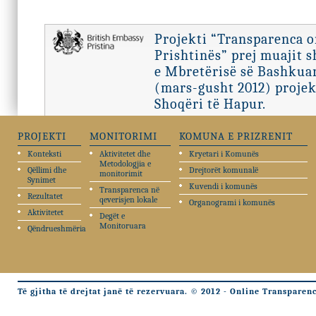
Projekti “Transparenca 
Prishtinës” prej muajit 
e Mbretërisë së Bashkuar
(mars-gusht 2012) projek
Shoqëri të Hapur.
PROJEKTI
MONITORIMI
KOMUNA E PRIZRENIT
Konteksti
Aktivitetet dhe
Kryetari i Komunës
Metodologjia e
Qëllimi dhe
Drejtorët komunalë
monitorimit
Synimet
Kuvendi i komunës
Transparenca në
Rezultatet
qeverisjen lokale
Organogrami i komunës
Aktivitetet
Degët e
Monitoruara
Qëndrueshmëria
Të gjitha të drejtat janë të rezervuara. © 2012 - Online Transparen