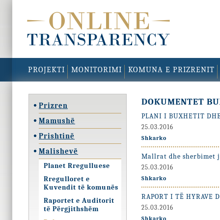
PROJEKTI
MONITORIMI
KOMUNA E PRIZRENIT
DOKUMENTET BU
Prizren
PLANI I BUXHETIT DHE
Mamushë
25.03.2016
Prishtinë
Shkarko
Malishevë
Mallrat dhe sherbimet 
Planet Rregulluese
25.03.2016
Rregulloret e
Shkarko
Kuvendit të komunës
RAPORT I TË HYRAVE 
Raportet e Auditorit
25.03.2016
të Përgjithshëm
Shkarko