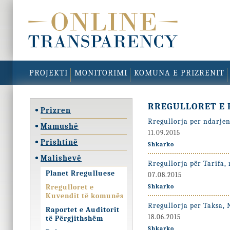
PROJEKTI
MONITORIMI
KOMUNA E PRIZRENIT
RREGULLORET E 
Prizren
Rregullorja per ndarje
Mamushë
11.09.2015
Prishtinë
Shkarko
Malishevë
Rregullorja për Tarifa,
Planet Rregulluese
07.08.2015
Rregulloret e
Shkarko
Kuvendit të komunës
Rregullorja per Taksa,
Raportet e Auditorit
18.06.2015
të Përgjithshëm
Shkarko