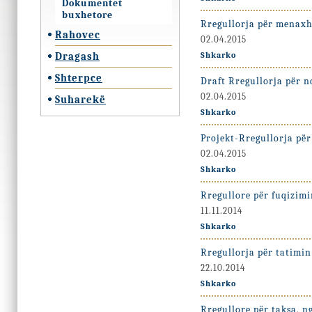
Dokumentet
buxhetore
Rregullorja për menaxh
Rahovec
02.04.2015
Dragash
Shkarko
Shterpce
Draft Rregullorja për n
02.04.2015
Suharekë
Shkarko
Projekt-Rregullorja për
02.04.2015
Shkarko
Rregullore për fuqizim
11.11.2014
Shkarko
Rregullorja për tatimin
22.10.2014
Shkarko
Rregullore për taksa, n