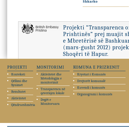
Shkarko
Projekti “Transparenca 
Prishtinës” prej muajit 
e Mbretërisë së Bashkuar
(mars-gusht 2012) projek
Shoqëri të Hapur.
PROJEKTI
MONITORIMI
KOMUNA E PRIZRENIT
Konteksti
Aktivitetet dhe
Kryetari i Komunës
Metodologjia e
Qëllimi dhe
Drejtorët komunalë
monitorimit
Synimet
Kuvendi i komunës
Transparenca në
Rezultatet
qeverisjen lokale
Organogrami i komunës
Aktivitetet
Degët e
Monitoruara
Qëndrueshmëria