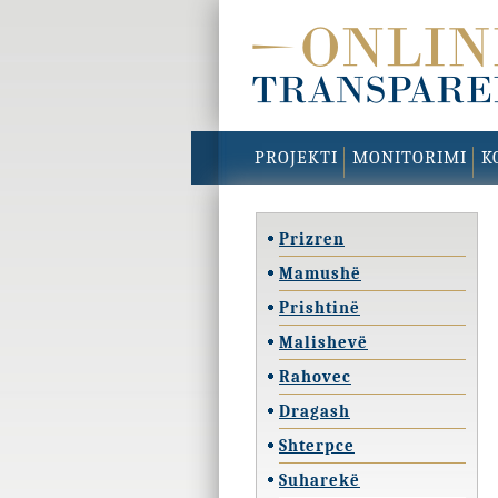
PROJEKTI
MONITORIMI
K
Prizren
Mamushë
Prishtinë
Malishevë
Rahovec
Dragash
Shterpce
Suharekë