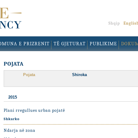
Shqip
Englis
OMUNA E PRIZRENIT
TË GJETURAT
PUBLIKIME
DOKU
POJATA
Pojata
Shiroka
2015
Plani rregullues urban pojatë
Shkarko
Ndarja në zona