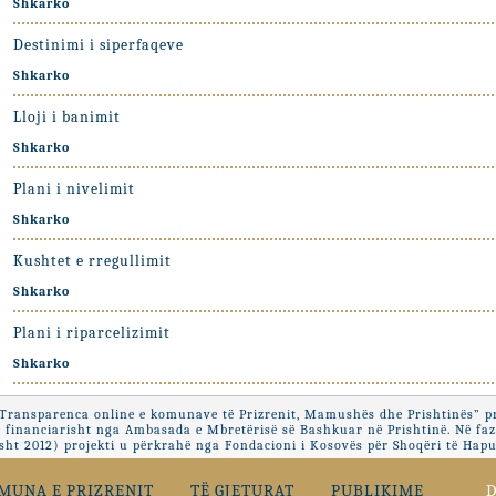
Shkarko
Destinimi i siperfaqeve
Shkarko
Lloji i banimit
Shkarko
Plani i nivelimit
Shkarko
Kushtet e rregullimit
Shkarko
Plani i riparcelizimit
Shkarko
“Transparenca online e komunave të Prizrenit, Mamushës dhe Prishtinës” pr
 financiarisht nga Ambasada e Mbretërisë së Bashkuar në Prishtinë. Në fa
ht 2012) projekti u përkrahë nga Fondacioni i Kosovës për Shoqëri të Hapu
MUNA E PRIZRENIT
TË GJETURAT
PUBLIKIME