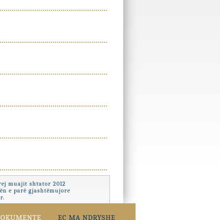
ej muajit shtator 2012
zën e parë gjashtëmujore
r.
DOKUMENTE
EC MA NDRYSHE