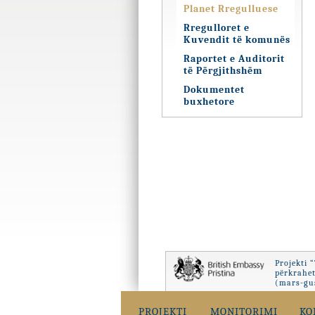
Planet Rregulluese
Rregulloret e
Kuvendit të komunës
Raportet e Auditorit
të Përgjithshëm
Dokumentet
buxhetore
Projekti 
përkrahet
(mars-gus
PROJEKTI
MONITORIMI
KO