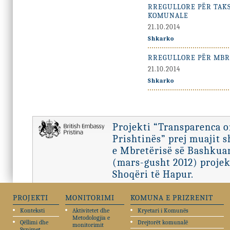
RREGULLORE PËR TAKS
KOMUNALE
21.10.2014
Shkarko
RREGULLORE PËR MBRO
21.10.2014
Shkarko
Projekti “Transparenca 
Prishtinës” prej muajit 
e Mbretërisë së Bashkuar
(mars-gusht 2012) projek
Shoqëri të Hapur.
PROJEKTI
MONITORIMI
KOMUNA E PRIZRENIT
Konteksti
Aktivitetet dhe
Kryetari i Komunës
Metodologjia e
Qëllimi dhe
Drejtorët komunalë
monitorimit
Synimet