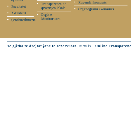
Kuvendi i komunës
Transparenca në
Rezultatet
qeverisjen lokale
Organogrami i komunës
Aktivitetet
Degët e
Monitoruara
Qëndrueshmëria
Të gjitha të drejtat janë të rezervuara. © 2012 - Online Transparen