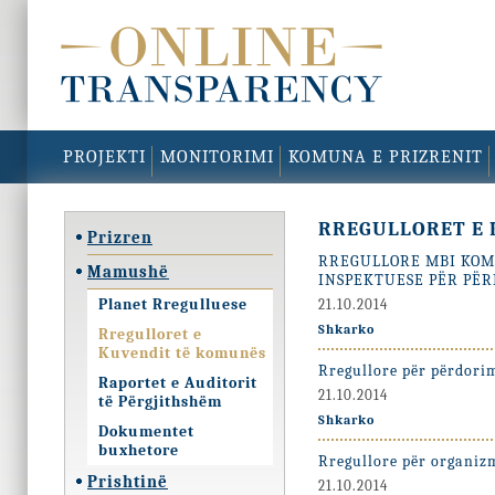
PROJEKTI
MONITORIMI
KOMUNA E PRIZRENIT
RREGULLORET E 
Prizren
RREGULLORE MBI KOM
Mamushë
INSPEKTUESE PËR PË
Planet Rregulluese
21.10.2014
Shkarko
Rregulloret e
Kuvendit të komunës
Rregullore për përdor
Raportet e Auditorit
21.10.2014
të Përgjithshëm
Shkarko
Dokumentet
buxhetore
Rregullore për organi
Prishtinë
21.10.2014