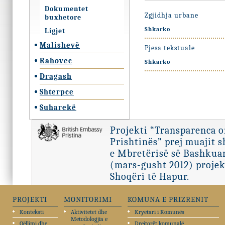
Dokumentet
Zgjidhja urbane
buxhetore
Shkarko
Ligjet
Malishevë
Pjesa tekstuale
Rahovec
Shkarko
Dragash
Shterpce
Suharekë
Projekti “Transparenca 
Prishtinës” prej muajit 
e Mbretërisë së Bashkuar
(mars-gusht 2012) projek
Shoqëri të Hapur.
PROJEKTI
MONITORIMI
KOMUNA E PRIZRENIT
Konteksti
Aktivitetet dhe
Kryetari i Komunës
Metodologjia e
Qëllimi dhe
Drejtorët komunalë