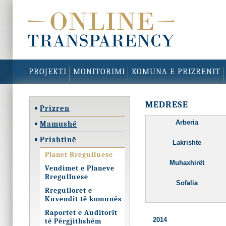
PROJEKTI
MONITORIMI
KOMUNA E PRIZRENIT
MEDRESE
Prizren
Arberia
Mamushë
Prishtinë
Lakrishte
Planet Rregulluese
Muhaxhirët
Vendimet e Planeve
Rregulluese
Sofalia
Rregulloret e
Kuvendit të komunës
Raportet e Auditorit
2014
të Përgjithshëm