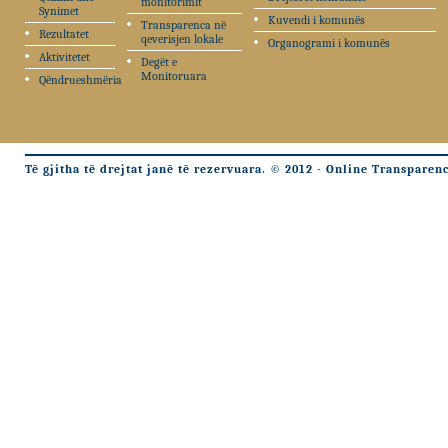
monitorimit
Synimet
Kuvendi i komunës
Transparenca në
Rezultatet
qeverisjen lokale
Organogrami i komunës
Aktivitetet
Degët e
Monitoruara
Qëndrueshmëria
Të gjitha të drejtat janë të rezervuara. © 2012 - Online Transparen