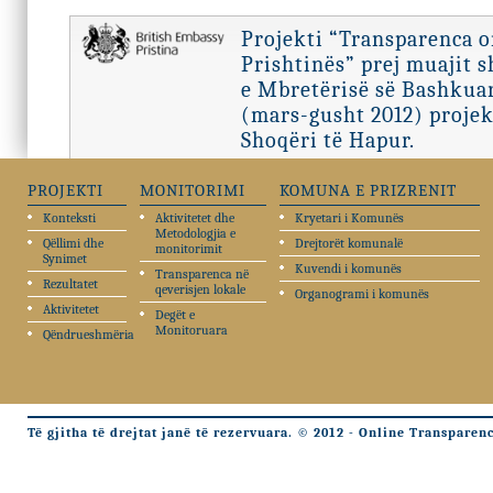
Projekti “Transparenca 
Prishtinës” prej muajit 
e Mbretërisë së Bashkuar
(mars-gusht 2012) projek
Shoqëri të Hapur.
PROJEKTI
MONITORIMI
KOMUNA E PRIZRENIT
Konteksti
Aktivitetet dhe
Kryetari i Komunës
Metodologjia e
Qëllimi dhe
Drejtorët komunalë
monitorimit
Synimet
Kuvendi i komunës
Transparenca në
Rezultatet
qeverisjen lokale
Organogrami i komunës
Aktivitetet
Degët e
Monitoruara
Qëndrueshmëria
Të gjitha të drejtat janë të rezervuara. © 2012 - Online Transparen